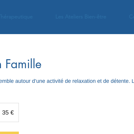
Thérapeutique
Les Ateliers Bien-être
C
 Famille
emble autour d’une activité de relaxation et de détente.
5
uros
35 €