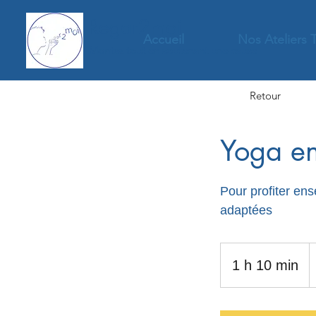
Regar2moi
Accueil
Nos Ateliers 
Montez tout en soutenant une cause
Retour
Yoga en
Pour profiter ens
adaptées
3
e
1 h 10 min
1
1
0