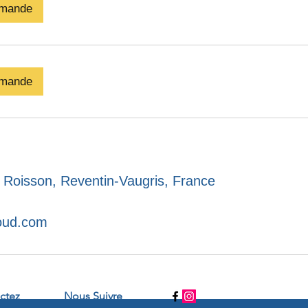
emande
emande
Roisson, Reventin-Vaugris, France
oud.com
ctez
Nous Suivre